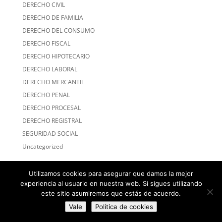
DERECHO CIVIL
DERECHO DE FAMILIA
DERECHO DEL CONSUMO
DERECHO FISCAL
DERECHO HIPOTECARIO
DERECHO LABORAL
DERECHO MERCANTIL
DERECHO PENAL
DERECHO PROCESAL
DERECHO REGISTRAL
SEGURIDAD SOCIAL
Uncategorized
Utilizamos cookies para asegurar que damos la mejor
experiencia al usuario en nuestra web. Si sigues utilizando
este sitio asumiremos que estás de acuerdo.
Vale
Política de cookies
Diseñado por
Elegant Themes
| Desarrollado por
WordPress